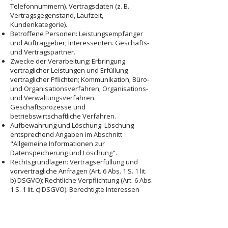
Telefonnummern). Vertragsdaten (z. B.
Vertragsgegenstand, Laufzeit,
Kundenkategorie).
Betroffene Personen: Leistungsempfänger
und Auftraggeber; Interessenten. Geschäfts-
und Vertragspartner.
Zwecke der Verarbeitung: Erbringung
vertraglicher Leistungen und Erfüllung
vertraglicher Pflichten; Kommunikation; Büro-
und Organisationsverfahren; Organisations-
und Verwaltungsverfahren.
Geschäftsprozesse und
betriebswirtschaftliche Verfahren.
Aufbewahrung und Löschung: Löschung
entsprechend Angaben im Abschnitt
"Allgemeine Informationen zur
Datenspeicherung und Löschung".
Rechtsgrundlagen: Vertragserfüllung und
vorvertragliche Anfragen (Art. 6 Abs. 1 S. 1 lit.
b) DSGVO); Rechtliche Verpflichtung (Art. 6 Abs.
1 S. 1 lit. c) DSGVO). Berechtigte Interessen
(Art. 6 Abs. 1 S. 1 lit. f) DSGVO).
Weitere Hinweise zu
Verarbeitungsprozessen, Verfahren und