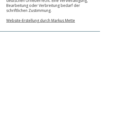
deutschen Urheberrecht. Eine Vervielfältigung,
Bearbeitung oder Verbreitung bedarf der
schriftlichen Zustimmung.
Website-Erstellung durch Markus Mette
KONTAKT
Praxis für Lerntherapie
Anne Ploeger
E-Mail
: i
nfo@anne-ploeger.de
Mobil:
017676707413
WAS ICH ANBIETE
Ich biete Lerntherapie bei Lese-Rechtschreib-
Schwierigkeiten (LRS), Dyskalkulie und AD(H)S sowie
gezielte Konzentrationsförderung für Kinder und
Jugendliche. Die Förderung ist individuell
abgestimmt und unterstützt nachhaltig beim Lesen,
Schreiben, Rechnen sowie bei Aufmerksamkeit,
Struktur und Selbstvertrauen.
RECHTLICHES
Datenschutz
Impressum