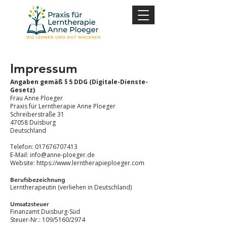
Impressum
Angaben gemäß § 5 DDG (Digitale-Dienste-
Gesetz)
Frau Anne Ploeger
Praxis für Lerntherapie Anne Ploeger
Schreiberstraße 31
47058 Duisburg
Deutschland
Telefon:
017676707413
E-Mail: info@anne-ploeger.de
Website: https://www.lerntherapieploeger.com
Berufsbezeichnung
Lerntherapeutin (verliehen in Deutschland)
Umsatzsteuer
Finanzamt Duisburg-Süd
Steuer-Nr.: 109/5160/2974